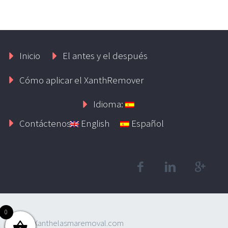
Inicio
El antes y el después
Cómo aplicar el XanthRemover
Idioma:
Contáctenos
English
Español
0
2019 © Xanthelasmaremoval.com